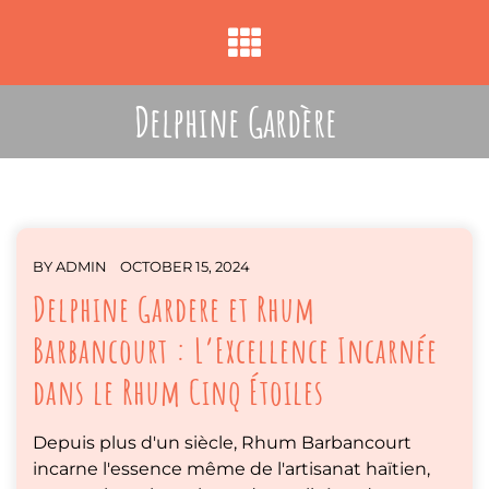
Skip
to
content
Delphine Gardère
Blog
BY
ADMIN
OCTOBER 15, 2024
Delphine Gardere et Rhum
Barbancourt : L’Excellence Incarnée
dans le Rhum Cinq Étoiles
Depuis plus d'un siècle, Rhum Barbancourt
incarne l'essence même de l'artisanat haïtien,