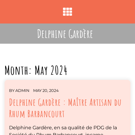
Skip
to
content
Delphine Gardère
Month:
May 2024
BY
ADMIN
MAY 20, 2024
Delphine Gardère : Maître Artisan du
Rhum Barbancourt
Delphine Gardère, en sa qualité de PDG de la
Société du Rhum Barbancourt, incarne